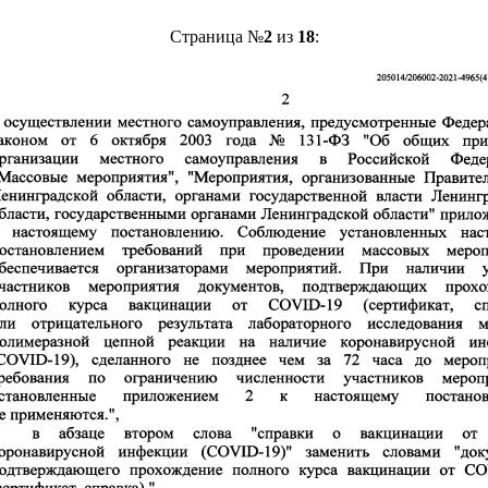
Страница №
2
из
18
: