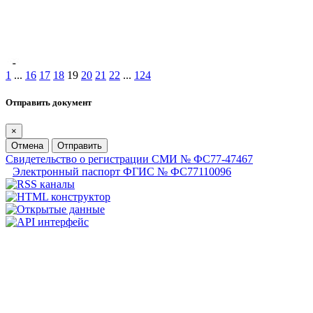
1
...
16
17
18
19
20
21
22
...
124
Отправить документ
×
Отмена
Отправить
Свидетельство о регистрации СМИ № ФС77-47467
Электронный паспорт ФГИС № ФС77110096