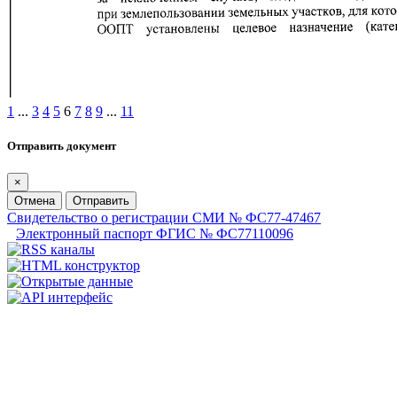
1
...
3
4
5
6
7
8
9
...
11
Отправить документ
×
Отмена
Отправить
Свидетельство о регистрации СМИ № ФС77-47467
Электронный паспорт ФГИС № ФС77110096