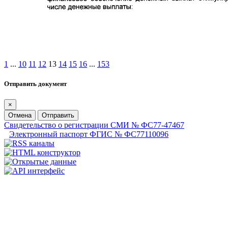
1
...
10
11
12
13
14
15
16
...
153
Отправить документ
×
Отмена
Отправить
Свидетельство о регистрации СМИ № ФС77-47467
Электронный паспорт ФГИС № ФС77110096