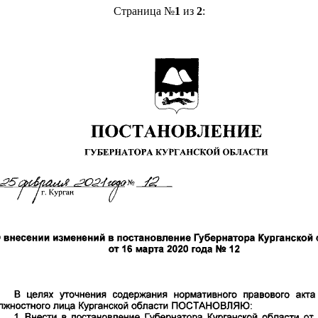
Страница №
1
из
2
: