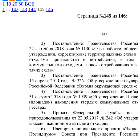
1
10
20
50
ВСЕ
1
...
142
143
144
145
146
Страница №
145
из
146
: