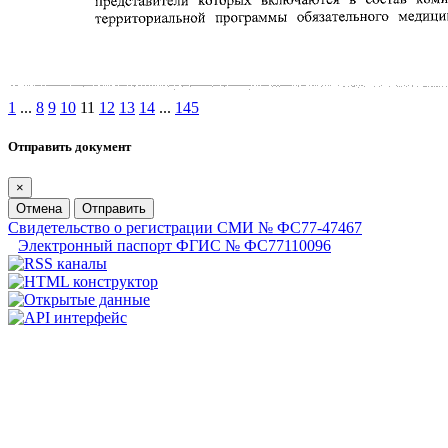
1
...
8
9
10
11
12
13
14
...
145
Отправить документ
×
Отмена
Отправить
Свидетельство о регистрации СМИ № ФС77-47467
Электронный паспорт ФГИС № ФС77110096