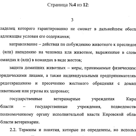
Страница №
4
из
12
: