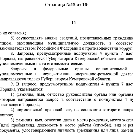
Страница №
15
из
16
: