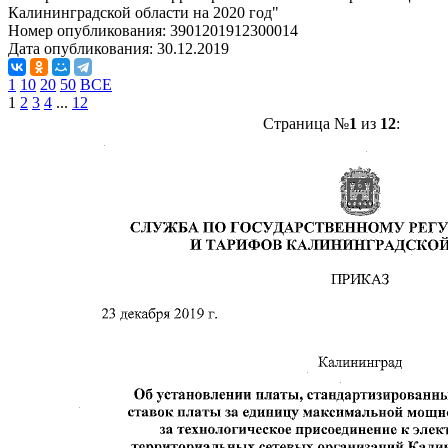
Калининградской области на 2020 год"
Номер опубликования:
3901201912300014
Дата опубликования:
30.12.2019
1
10
20
50
ВСЕ
1
2
3
4
...
12
Страница №
1
из
12
: