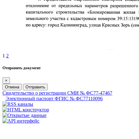
1
2
Отправить документ
×
Отмена
Отправить
Свидетельство о регистрации СМИ № ФС77-47467
Электронный паспорт ФГИС № ФС77110096