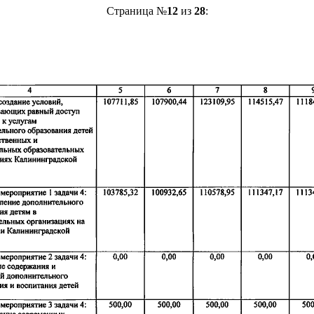
Страница №
12
из
28
: