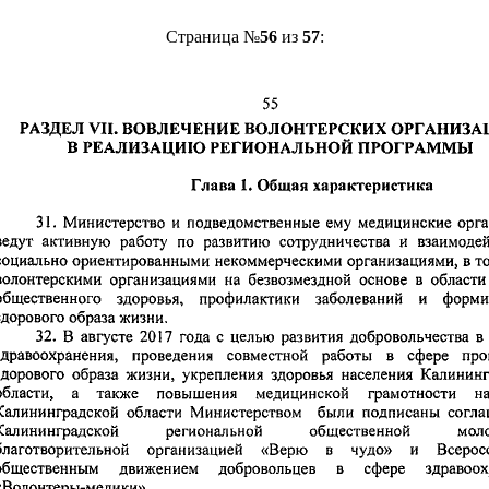
Страница №
56
из
57
: