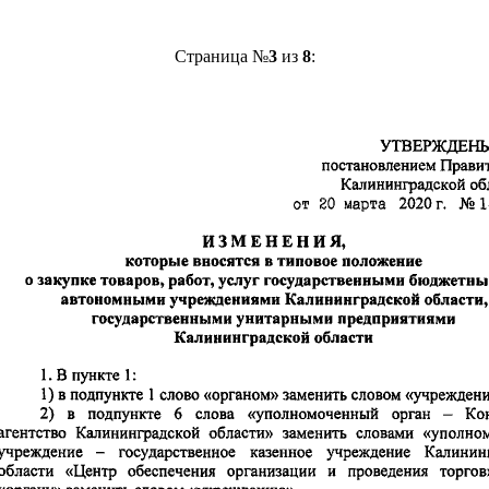
Страница №
3
из
8
: