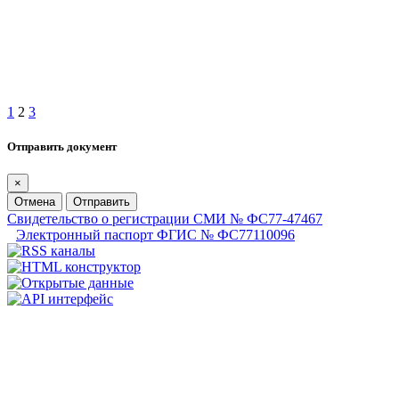
1
2
3
Отправить документ
×
Отмена
Отправить
Свидетельство о регистрации СМИ № ФС77-47467
Электронный паспорт ФГИС № ФС77110096