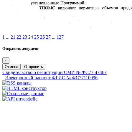
1
...
21
22
23
24
25
26
27
...
127
Отправить документ
×
Отмена
Отправить
Свидетельство о регистрации СМИ № ФС77-47467
Электронный паспорт ФГИС № ФС77110096