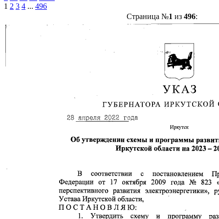
1
2
3
4
...
496
Страница №
1
из
496
: