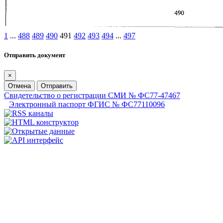
1
...
488
489
490
491
492
493
494
...
497
Отправить документ
×
Отмена
Отправить
Свидетельство о регистрации СМИ № ФС77-47467
Электронный паспорт ФГИС № ФС77110096