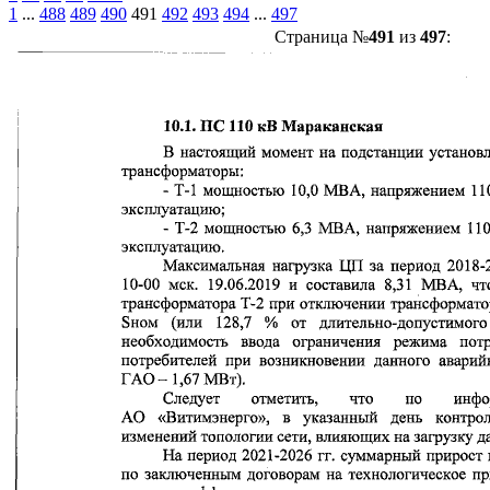
1
...
488
489
490
491
492
493
494
...
497
Страница №
491
из
497
: