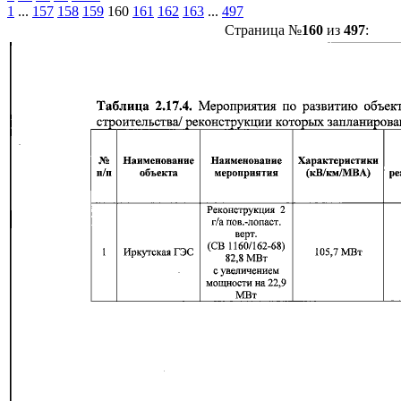
1
...
157
158
159
160
161
162
163
...
497
Страница №
160
из
497
: