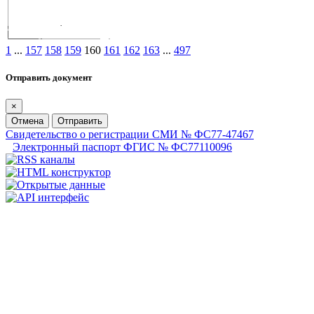
1
...
157
158
159
160
161
162
163
...
497
Отправить документ
×
Отмена
Отправить
Свидетельство о регистрации СМИ № ФС77-47467
Электронный паспорт ФГИС № ФС77110096