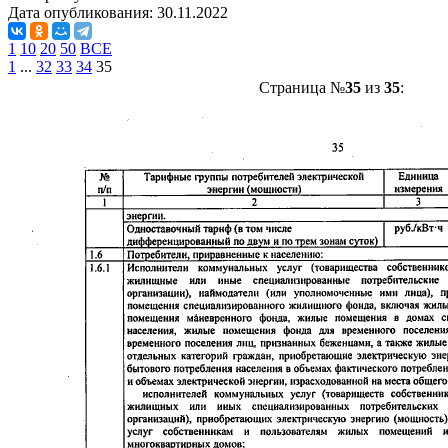
Дата опубликования:
30.11.2022
1
10
20
50
ВСЕ
1
...
32
33
34
35
Страница №
35
из
35
: