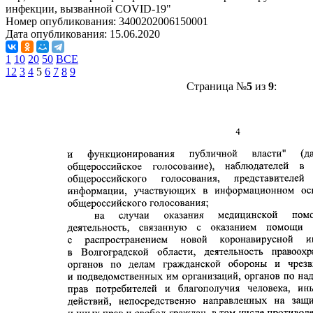
инфекции, вызванной COVID-19"
Номер опубликования:
3400202006150001
Дата опубликования:
15.06.2020
1
10
20
50
ВСЕ
1
2
3
4
5
6
7
8
9
Страница №
5
из
9
: