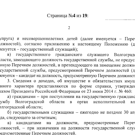
Страница №
4
из
19
: