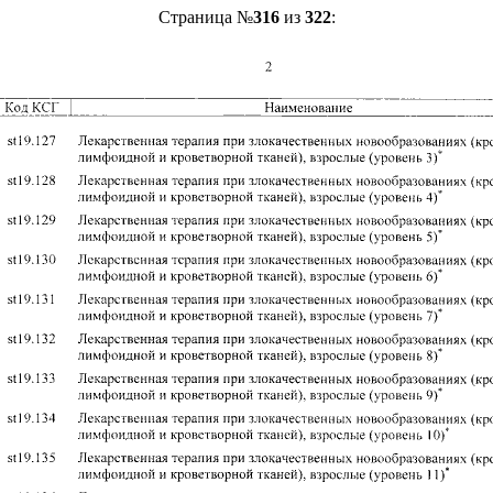
Страница №
316
из
322
: