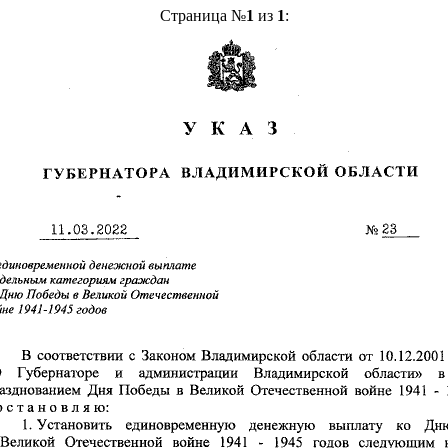
Страница №
1
из
1
: