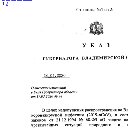
1
2
Страница №
1
из
2
: