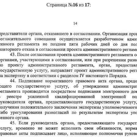
Страница №
16
из
17
: