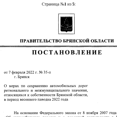
Страница №
1
из
5
: