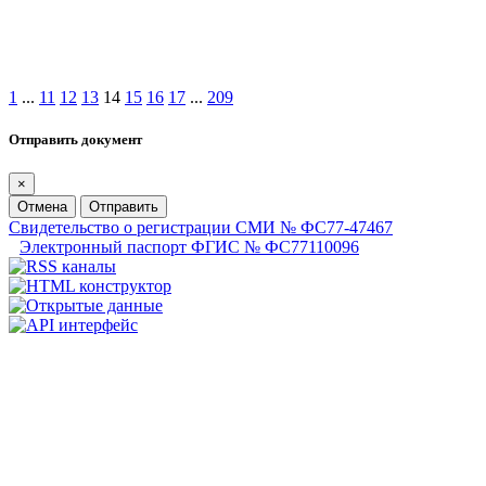
1
...
11
12
13
14
15
16
17
...
209
Отправить документ
×
Отмена
Отправить
Свидетельство о регистрации СМИ № ФС77-47467
Электронный паспорт ФГИС № ФС77110096