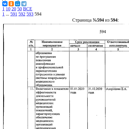
1
10
20
50
ВСЕ
1
...
591
592
593
594
Страница №
594
из
594
: