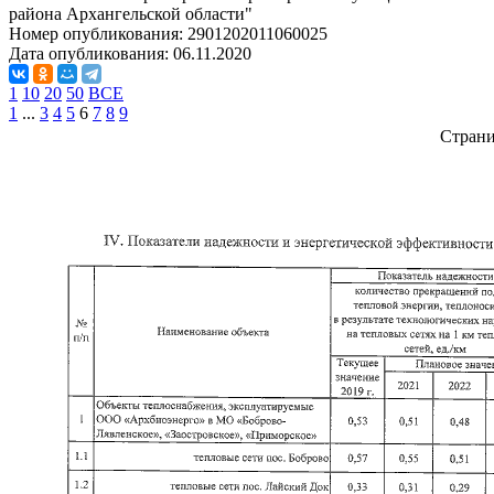
района Архангельской области"
Номер опубликования:
2901202011060025
Дата опубликования:
06.11.2020
1
10
20
50
ВСЕ
1
...
3
4
5
6
7
8
9
Стран