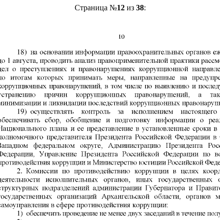
Страница №
12
из
38
: