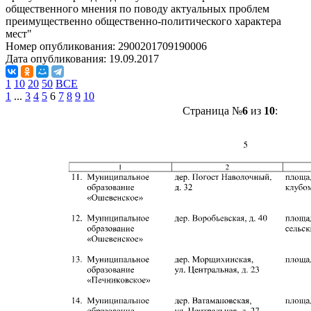
общественного мнения по поводу актуальных проблем
преимущественно общественно-политического характера
мест"
Номер опубликования:
2900201709190006
Дата опубликования:
19.09.2017
1
10
20
50
ВСЕ
1
...
3
4
5
6
7
8
9
10
Страница №
6
из
10
: