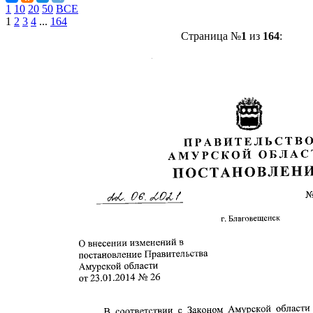
1
10
20
50
ВСЕ
1
2
3
4
...
164
Страница №
1
из
164
: