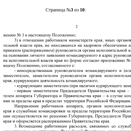
Страница №
3
из
10
: