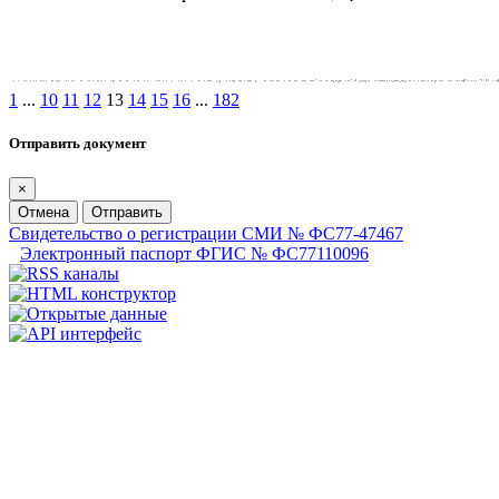
1
...
10
11
12
13
14
15
16
...
182
Отправить документ
×
Отмена
Отправить
Свидетельство о регистрации СМИ № ФС77-47467
Электронный паспорт ФГИС № ФС77110096