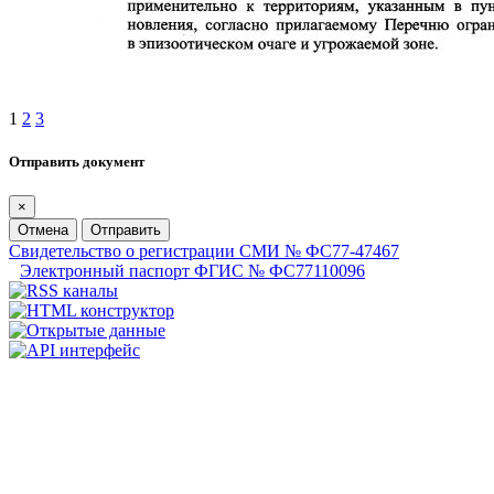
1
2
3
Отправить документ
×
Отмена
Отправить
Свидетельство о регистрации СМИ № ФС77-47467
Электронный паспорт ФГИС № ФС77110096