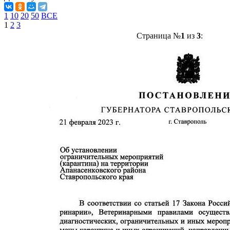
1
10
20
50
ВСЕ
1
2
3
Страница №
1
из
3
: