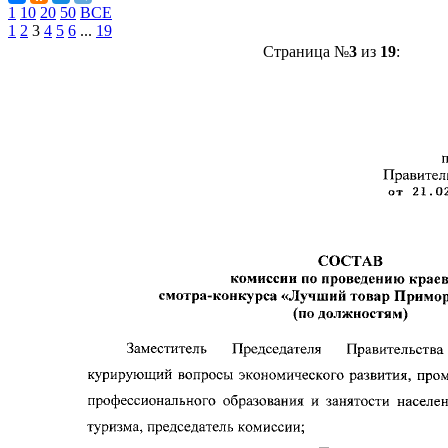
1
10
20
50
ВСЕ
1
2
3
4
5
6
...
19
Страница №
3
из
19
: