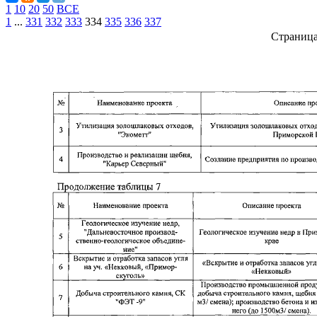
1
10
20
50
ВСЕ
1
...
331
332
333
334
335
336
337
Страниц