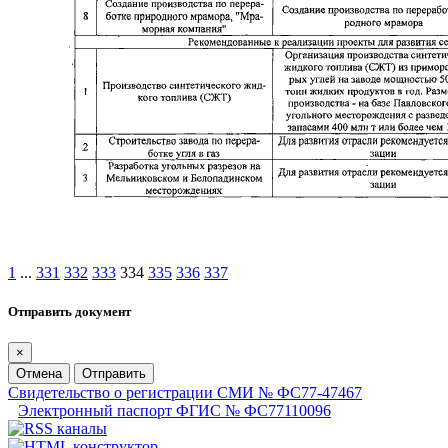
1
...
331
332
333
334
335
336
337
Отправить документ
×
Отмена
Отправить
Свидетельство о регистрации СМИ № ФС77-47467
Электронный паспорт ФГИС № ФС77110096