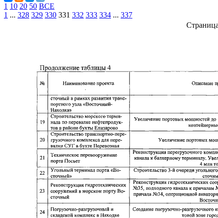
1
10
20
50
ВСЕ
1
...
328
329
330
331
332
333
334
...
337
Страниц