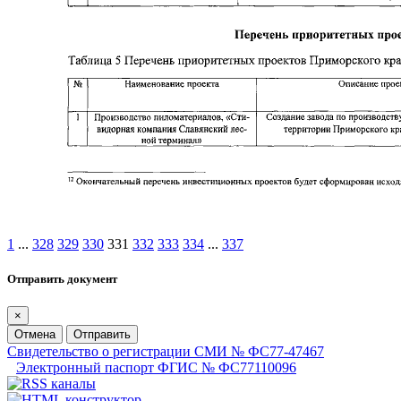
1
...
328
329
330
331
332
333
334
...
337
Отправить документ
×
Отмена
Отправить
Свидетельство о регистрации СМИ № ФС77-47467
Электронный паспорт ФГИС № ФС77110096