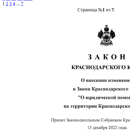
1
2
3
4
...
7
Страница №
1
из
7
: