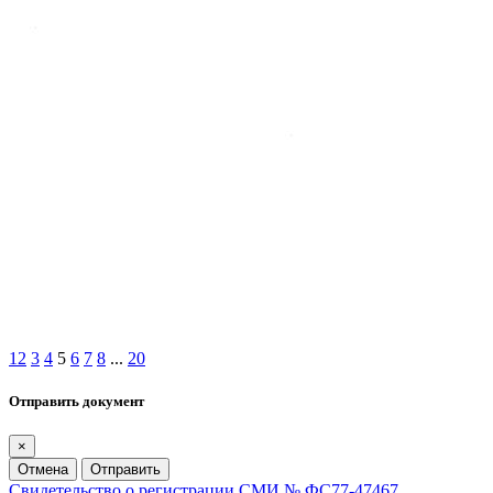
1
2
3
4
5
6
7
8
...
20
Отправить документ
×
Отмена
Отправить
Свидетельство о регистрации СМИ № ФС77-47467