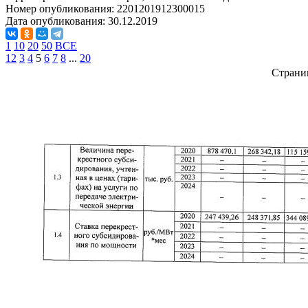
Номер опубликования:
2201201912300015
Дата опубликования:
30.12.2019
1
10
20
50
ВСЕ
1
2
3
4
5
6
7
8
...
20
Страни