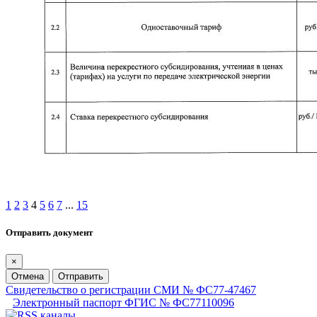
1
2
3
4
5
6
7
...
15
Отправить документ
×
Отмена
Отправить
Свидетельство о регистрации СМИ № ФС77-47467
Электронный паспорт ФГИС № ФС77110096