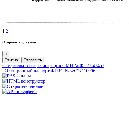
1
2
Отправить документ
×
Отмена
Отправить
Свидетельство о регистрации СМИ № ФС77-47467
Электронный паспорт ФГИС № ФС77110096