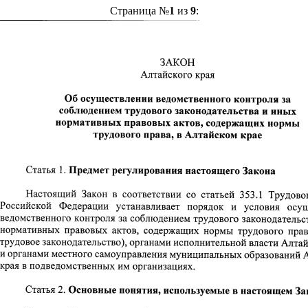
Страница №
1
из
9
: