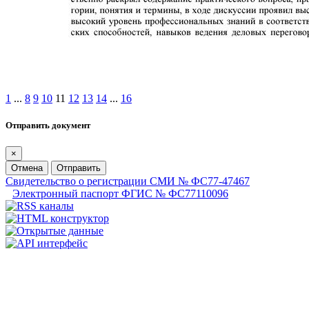
1
...
8
9
10
11
12
13
14
...
16
Отправить документ
×
Отмена
Отправить
Свидетельство о регистрации СМИ № ФС77-47467
Электронный паспорт ФГИС № ФС77110096