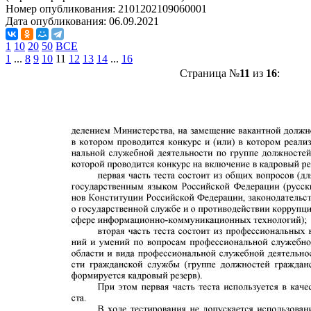
Номер опубликования:
2101202109060001
Дата опубликования:
06.09.2021
1
10
20
50
ВСЕ
1
...
8
9
10
11
12
13
14
...
16
Страница №
11
из
16
: