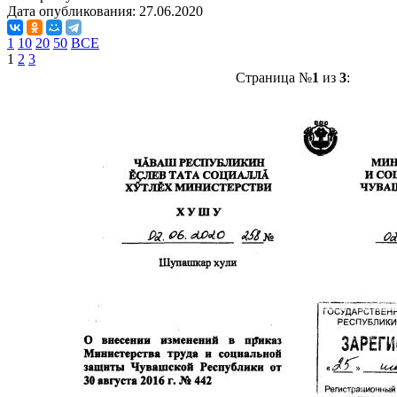
Дата опубликования:
27.06.2020
1
10
20
50
ВСЕ
1
2
3
Страница №
1
из
3
: