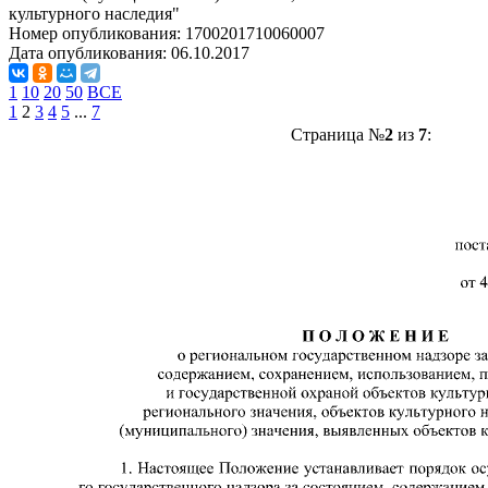
культурного наследия"
Номер опубликования:
1700201710060007
Дата опубликования:
06.10.2017
1
10
20
50
ВСЕ
1
2
3
4
5
...
7
Страница №
2
из
7
: