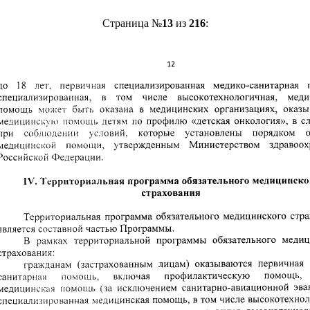
Страница №
13
из
216
: