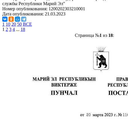
службы Республики Марий Эл"
Номер опубликования:
1200202303210001
Дата опубликования:
21.03.2023
1
10
20
50
ВСЕ
1
2
3
4
...
18
Страница №
1
из
18
: