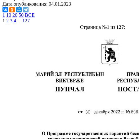
Дата опубликования:
04.01.2023
1
10
20
50
ВСЕ
1
2
3
4
...
127
Страница №
1
из
127
: